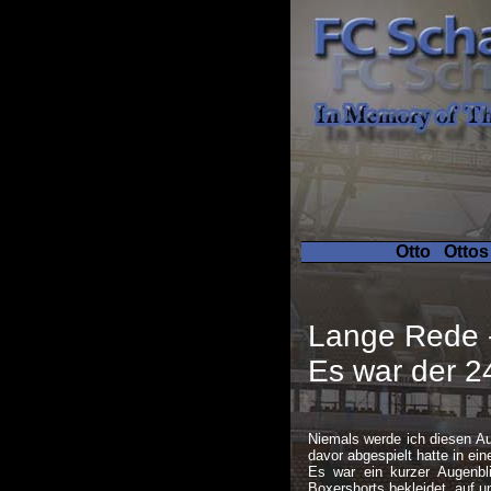
Otto
Ottos
Lange Rede -
Es war der 2
Niemals werde ich diesen A
davor abgespielt hatte in e
Es war ein kurzer Augenbli
Boxershorts bekleidet, auf 