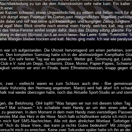
 Nachtbekleidung zu tun die dem Adamskostüm sehr nahe kam. Ein kalter 
h einer.
wei Katzen schienen etwas Ungewöhnliches zu wittern und ließen mich für
e ich dumpf einen Piepmatz im Garten sein morgendliches Vogellied zwitscher
üte dabei und rief nun seine quicklebendigen und hungrigen Zeisig-Jungtiere
al egal! Mein Blick streifte noch einmal mein Handy, welches kalt, reg- und
h das Velux-Fenster einfiel sorgte dafür, dass das Display silbrig glänzte. 
 drang in diesem Moment noch an mich heran. Nur Leere. Stille. Totenstille. I
ine Wangen blieben trocken und kalt. Nichts ging mehr. Ich war wie paralysi
ten war ich aufgestanden. Die Uhrzeit hervorragend um einen perfekten, so
en. Den kompletten Samstag hatte ich in der altehrwürdigen Kampfbahn Glüc
zene. Ein sehr feiner Tag war es gewesen. Wetter gut, Stimmung gut, Leute g
Club e.V. rund um Deppi, Schlammi, Düse, Monse, Papier-Papies, Schwenz
igkeit verloren wir erst im Finale, beim Elfmeterschiessen, knapp gegen 
in, zwei - vielleicht waren es zum Schluss auch drei - Bier gemeins
lativ frühzeitig den Heimweg angetreten. Man(n) wird halt älter! Ich scha
lk mal wieder überzogen hatte, noch das Aktuelle Sport-Studio an und stemp
en, die Belohnung. Oli4 topfit! "Was fangen wir nun mit diesem tollen Tag
er? Mal schauen." Ich schaltete mein Handy an um den einen oder and
zu gewinnen. In dem Moment in dem mein Handy mein vierstelliges Passwo
n erstes Mal das Herz in die Hose. Noch halb schlaftrunken setzte ich mich vor
n mich fünf SMS-Nachrichten. Alle mit dem ähnlichen Wortlaut. Sofortiger 
t! "Ach du blaue Viere, das kann ja nichts Gutes bedeuten!" Mit zittrige
versucht mich zu erreichen. Keine zwei Sekunden später hatte ich ihn an der