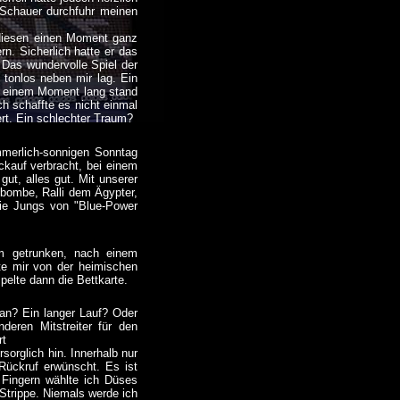
Schauer durchfuhr meinen
 diesen einen Moment ganz
n. Sicherlich hatte er das
. Das wundervolle Spiel der
 tonlos neben mir lag. Ein
Für einem Moment lang stand
ch schaffte es nicht einmal
ert. Ein schlechter Traum?
mmerlich-sonnigen Sonntag
kauf verbracht, bei einem
ut, alles gut. Mit unserer
bombe, Ralli dem Ägypter,
die Jungs von "Blue-Power
am getrunken, nach einem
ute mir von der heimischen
elte dann die Bettkarte.
 an? Ein langer Lauf? Oder
eren Mitstreiter für den
rt
sorglich hin. Innerhalb nur
Rückruf erwünscht. Es ist
n Fingern wählte ich Düses
 Strippe. Niemals werde ich