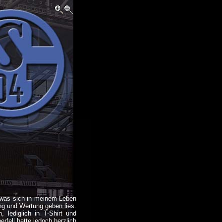
 was sich in meinem Leben
ng und Wertung geben lies.
 lediglich in T-Shirt und
fell hatte jedoch herzlich