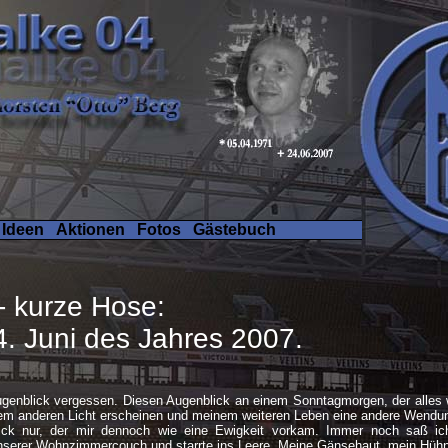
 Ideen
Aktionen
Fotos
Gästebuch
 kurze Hose:
4. Juni des Jahres 2007.
ugenblick vergessen. Diesen Augenblick an einem Sonntagmorgen, der alles
inem anderen Licht erscheinen und meinem weiteren Leben eine andere Wendu
ck nur, der mir dennoch wie eine Ewigkeit vorkam. Immer noch saß ich,
unserer Wohnzimmercouch und starrte ins Leere. Meine Gänsehaut, mein Hühner