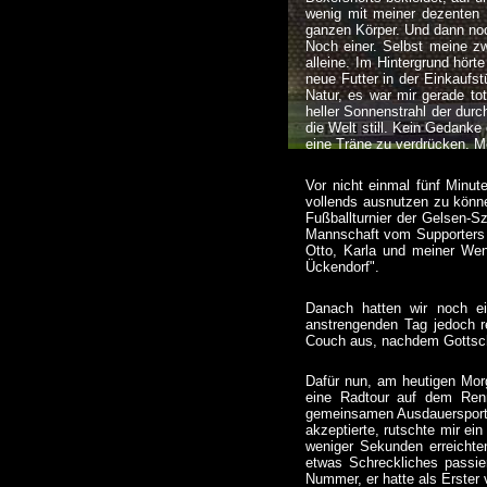
wenig mit meiner dezenten
ganzen Körper. Und dann noc
Noch einer. Selbst meine z
alleine. Im Hintergrund hört
neue Futter in der Einkaufst
Natur, es war mir gerade tot
heller Sonnenstrahl der durc
die Welt still. Kein Gedanke
eine Träne zu verdrücken. Me
Vor nicht einmal fünf Minu
vollends ausnutzen zu könn
Fußballturnier der Gelsen-S
Mannschaft vom Supporters 
Otto, Karla und meiner Wen
Ückendorf".
Danach hatten wir noch e
anstrengenden Tag jedoch re
Couch aus, nachdem Gottscha
Dafür nun, am heutigen Morg
eine Radtour auf dem Renn
gemeinsamen Ausdauersport 
akzeptierte, rutschte mir ei
weniger Sekunden erreichte
etwas Schreckliches passier
Nummer, er hatte als Erster 