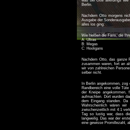
was bei Ötte allerdings wie
Berlin.
Nachdem Otto morgens nicht
Ausgabe der Sonderausgabe Sp
alles los ging:
Wie heißen die Fans, die Ih
A: Ultras
B: Megas
C: Hooligans
Nachdem Otto, das ganze Ra
zusammen waren, fort an al
wir von zahlreichen Person
selber nicht.
In Berlin angekommen, zog 
Randbereich eine volle Tüte 
der Kneipe angekommen, f
aufmachten. Dort wurden da
dem Eingang standen. Da na
Wahrscheinlich wären wir
zwischenzeitlich mit 4:1 ver
Tag so lustig war, dass di
langweilig. Das war der ers
eine gewisse Promillezahl, a