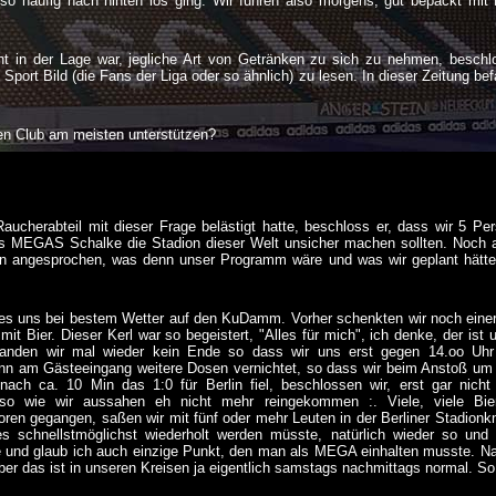
 so häufig nach hinten los ging. Wir fuhren also morgens, gut bepackt mi
 in der Lage war, jegliche Art von Getränken zu sich zu nehmen, beschlo
ort Bild (die Fans der Liga oder so ähnlich) zu lesen. In dieser Zeitung be
ren Club am meisten unterstützen?
ucherabteil mit dieser Frage belästigt hatte, beschloss er, dass wir 5 Pe
s MEGAS Schalke die Stadion dieser Welt unsicher machen sollten. Noch au
en angesprochen, was denn unser Programm wäre und was wir geplant hätte
es uns bei bestem Wetter auf den KuDamm. Vorher schenkten wir noch eine
mit Bier. Dieser Kerl war so begeistert, "Alles für mich", ich denke, der ist
anden wir mal wieder kein Ende so dass wir uns erst gegen 14.oo Uhr
nn am Gästeeingang weitere Dosen vernichtet, so dass wir beim Anstoß um
ch ca. 10 Min das 1:0 für Berlin fiel, beschlossen wir, erst gar nicht
 so wie wir aussahen eh nicht mehr reingekommen :. Viele, viele Bie
loren gegangen, saßen wir mit fünf oder mehr Leuten in der Berliner Stadion
es schnellstmöglichst wiederholt werden müsste, natürlich wieder so und
te und glaub ich auch einzige Punkt, den man als MEGA einhalten musste. Na
ber das ist in unseren Kreisen ja eigentlich samstags nachmittags normal. So