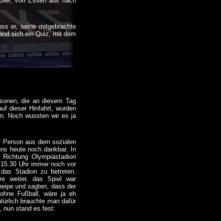
t Bier, von Essen aus nach
ss er, seine mitgebrachte
fand sich ein Quiz, mit dem
rsonen, die an diesem Tag
f dieser Hinfahrt, wurden
n. Noch wussten wir es ja
r Person aus dem sozialen
 uns heute noch dankbar. In
 Richtung Olympiastadion
 15.30 Uhr immer noch vor
 das Stadion zu betreten.
re weiter, das Spiel war
kneipe und sagten, dass der
 ohne Fußball, wäre ja eh
türlich brauchte man dafür
, nun stand es fest: