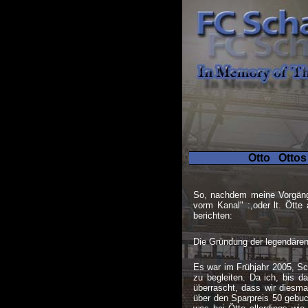
Otto
Ottos
So, nachdem meine Vorgänger
vorm Kanal" :,oder lt. Ötte
berichten:
Die Gründung der legendäre
Es war im Frühjahr 2005, Sc
zu begleiten. Da ich, bis d
überrascht, dass wir diesm
über den Sparpreis 50 gebuc