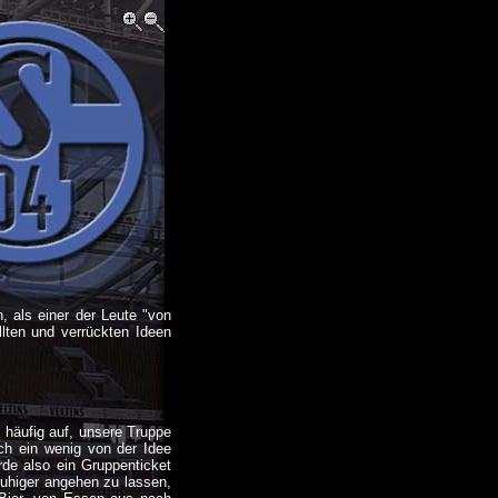
, als einer der Leute "von
llten und verrückten Ideen
 häufig auf, unsere Truppe
ich ein wenig von der Idee
de also ein Gruppenticket
ruhiger angehen zu lassen,