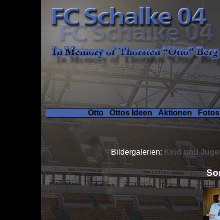
Otto
Ottos Ideen
Aktionen
Foto
Bildergalerien:
Kind und Jug
So